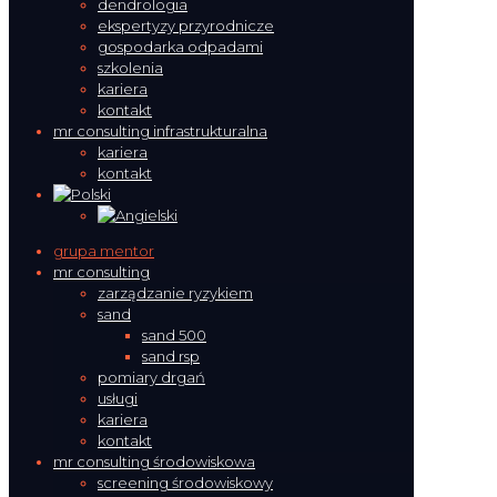
dendrologia
ekspertyzy przyrodnicze
gospodarka odpadami
szkolenia
kariera
kontakt
mr consulting infrastrukturalna
kariera
kontakt
grupa mentor
mr consulting
zarządzanie ryzykiem
sand
sand 500
sand rsp
pomiary drgań
usługi
kariera
kontakt
mr consulting środowiskowa
screening środowiskowy