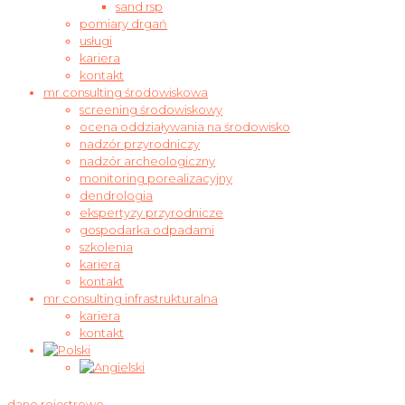
sand rsp
pomiary drgań
usługi
kariera
kontakt
mr consulting środowiskowa
screening środowiskowy
ocena oddziaływania na środowisko
nadzór przyrodniczy
nadzór archeologiczny
monitoring porealizacyjny
dendrologia
ekspertyzy przyrodnicze
gospodarka odpadami
szkolenia
kariera
kontakt
mr consulting infrastrukturalna
kariera
kontakt
dane rejestrowe