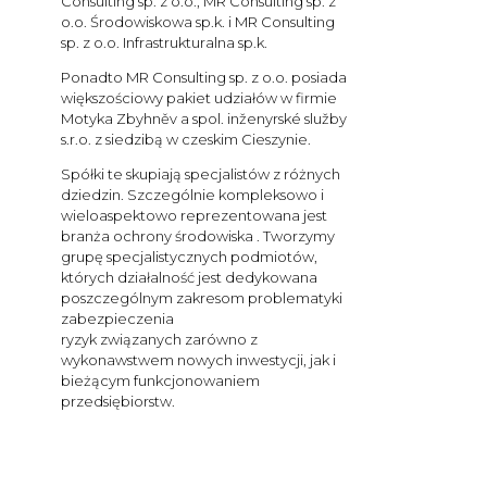
Consulting sp. z o.o., MR Consulting sp. z
o.o. Środowiskowa sp.k. i MR Consulting
sp. z o.o. Infrastrukturalna sp.k.
Ponadto MR Consulting sp. z o.o. posiada
większościowy pakiet udziałów w firmie
Motyka Zbyhněv a spol. inženyrské služby
s.r.o. z siedzibą w czeskim Cieszynie.
Spółki te skupiają specjalistów z różnych
dziedzin. Szczególnie kompleksowo i
wieloaspektowo reprezentowana jest
branża ochrony środowiska .
Tworzymy
grupę specjalistycznych podmiotów,
których działalność jest dedykowana
poszczególnym zakresom problematyki
zabezpieczenia
ryzyk związanych zarówno z
wykonawstwem nowych inwestycji, jak i
bieżącym funkcjonowaniem
przedsiębiorstw.