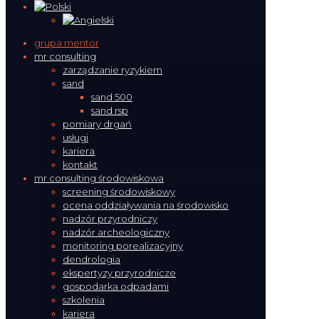
grupa mentor
mr consulting
zarządzanie ryzykiem
sand
sand 500
sand rsp
pomiary drgań
usługi
kariera
kontakt
mr consulting środowiskowa
screening środowiskowy
ocena oddziaływania na środowisko
nadzór przyrodniczy
nadzór archeologiczny
monitoring porealizacyjny
dendrologia
ekspertyzy przyrodnicze
gospodarka odpadami
szkolenia
kariera