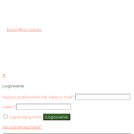
40-246 Katowice
ul. Porcelanowa 19
tel. kom.: +48 661 226 336
tel.: +48 32 352 01 50
fax: +48 32 352 01 51
e:
biuro@mrcons.eu
poniedziałek - czwartek
8.oo - 16.oo
piątek
8.oo - 14.oo
© 2025 MR Consulting sp. z o.o.
✕
Logowanie
Nazwa użytkownika lub adres e-mail
*
Hasło
*
Zapamiętaj mnie
Logowanie
Nie pamiętasz hasła?