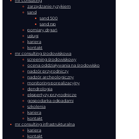
mr consulting
zarządzanie ryzykiem
sand
sand 500
sand rsp
pomiary drgań
usługi
kariera
kontakt
mr consulting środowiskowa
screening środowiskowy
ocena oddziaływania na środowisko
nadzór przyrodniczy
nadzór archeologiczny
monitoring porealizacyjny
dendrologia
ekspertyzy przyrodnicze
gospodarka odpadami
szkolenia
kariera
kontakt
mr consulting infrastrukturalna
kariera
kontakt