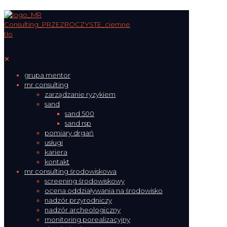
✕
grupa mentor
mr consulting
zarządzanie ryzykiem
sand
sand 500
sand rsp
pomiary drgań
usługi
kariera
kontakt
mr consulting środowiskowa
screening środowiskowy
ocena oddziaływania na środowisko
nadzór przyrodniczy
nadzór archeologiczny
monitoring porealizacyjny