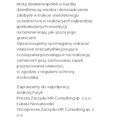
Istotą działania spółek w każdej
dziedzinie są wiedza i doświadczenie
zdobyte w trakcie wieloletniego
uczestnictwa w realizacjach najbardziej
spektakularnych inwestycji
na terenie kraju, jak i poza jego
granicami.
Opracowujemy i pomagamy wdrażać
właściwe oraz satysfakcjonujące
rozwiązania pozwalające na realizację
zamierzeń przy zachowaniu zasad
poszanowania własności,
w zgodzie z regułami ochrony
środowiska.
Zapraszamy do współpracy.
Andrzej Furyk
Prezes Zarządu MR Consulting sp. z o.o.
Łukasz Nowakowski
Wiceprezes Zarządu MR Consulting sp. z
o.o.