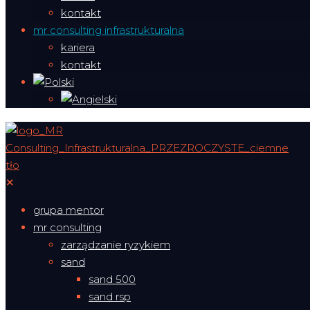
kontakt
mr consulting infrastrukturalna
kariera
kontakt
✕
grupa mentor
mr consulting
zarządzanie ryzykiem
sand
sand 500
sand rsp