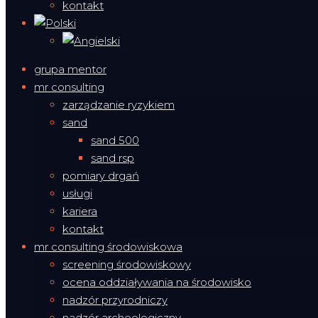
kontakt
grupa mentor
mr consulting
zarządzanie ryzykiem
sand
sand 500
sand rsp
pomiary drgań
usługi
kariera
kontakt
mr consulting środowiskowa
screening środowiskowy
ocena oddziaływania na środowisko
nadzór przyrodniczy
nadzór archeologiczny