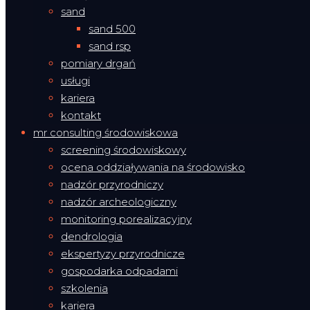
sand
sand 500
sand rsp
pomiary drgań
usługi
kariera
kontakt
mr consulting środowiskowa
screening środowiskowy
ocena oddziaływania na środowisko
nadzór przyrodniczy
nadzór archeologiczny
monitoring porealizacyjny
dendrologia
ekspertyzy przyrodnicze
gospodarka odpadami
szkolenia
kariera