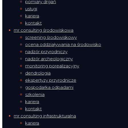
pomiary drgań
usługi
kariera
kontakt
mr consulting środowiskowa
screening środowiskowy
ocena oddziaływania na środowisko
nadzór przyrodniczy
nadzór archeologiczny
monitoring porealizacyjny
dendrologia
ekspertyzy przyrodnicze
gospodarka odpadami
szkolenia
kariera
kontakt
mr consulting infrastrukturalna
kariera