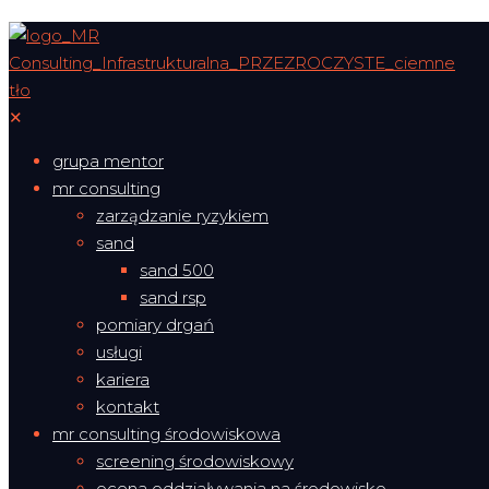
✕
grupa mentor
mr consulting
zarządzanie ryzykiem
sand
sand 500
sand rsp
pomiary drgań
usługi
kariera
kontakt
mr consulting środowiskowa
screening środowiskowy
ocena oddziaływania na środowisko